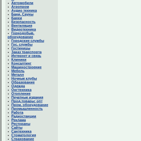
Автомобили
Агропром
Аудио техника
Бани. Сауны
Банки
Безопасность
Вентиляция
Видеотехника
Горнодобыв.
оборудование
Городские службы
Гос. службы
Гостиницы
Заказ транспорта
Интернет и связь
Клиники
Консалтинг
Машиностроение
Мебель
Металл
Ночные клубы
Образование
Одежда
Оргтехника
Отопление
Печатные издания
Прод.товары: опт
Пром. оборудование
Промышленность
Работа
Радиостанции
Реклама
Рестораны
Сайты
Сантехника
Стоматология
Страхование