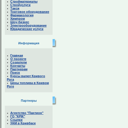
Стройматериалы
Стройуслуги
Такси
Торговое оборудование
Фармакология
Химпром
Шоу-бизнес
Электрооборудование
Юридические услуги
Информация
Главная
О проекте
Создатели
Контакты
Партнерам
Поиск
Курсы валют Кривого
Рога
Цены топлива в Кривом
Роге
Партнеры
Агентство "Пантион"
ГО "КРІК"
Ссылки
УАМ в Кривбасе