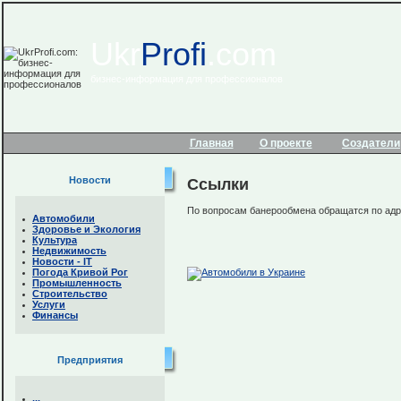
Ukr
Profi
.com
бизнес-информация для профессионалов
Главная
О проекте
Создатели
Новости
Ссылки
По вопросам банерообмена обращатся по ад
Автомобили
Здоровье и Экология
Культура
Недвижимость
Новости - IТ
Погода Кривой Рог
Промышленность
Строительство
Услуги
Финансы
Предприятия
...