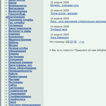
16 апреля 2009
Банки
Модерн - торговая сеть
Безопасность
Вентиляция
15 апреля 2009
Видеотехника
Тепла оселя - магазин
Горнодобыв.
оборудование
14 апреля 2009
Городские службы
Лита - сеть магазинов строительных матери
Гос. службы
Гостиницы
14 апреля 2009
Заказ транспорта
Трубный двор
Интернет и связь
Клиники
14 апреля 2009
Консалтинг
Хата Ламината
Машиностроение
На страницу:
[1]
[2]
[3]
...
>
>>
Мебель
Металл
Ночные клубы
У Вас есть новость? Пришлите её нам info@uk
Образование
Одежда
Оргтехника
Отопление
Печатные издания
Прод.товары: опт
Пром. оборудование
Промышленность
Работа
Радиостанции
Реклама
Рестораны
Сайты
Сантехника
Стоматология
Страхование
Стройматериалы
Стройуслуги
Такси
Торговое оборудование