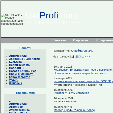
Ukr
Profi
.com
бизнес-информация для профессионалов
Главная
О проекте
Создатели
Новости
Предприятия:
Стройматериалы
Автомобили
На страницу:
[1]
[2]
[3]
...
>
>>
Здоровье и Экология
Культура
Недвижимость
10 марта 2016
Новости - IТ
Керамоизол теплоизоляция нового поколения
Погода Кривой Рог
Применения теплоизоляции Керамоизол
Промышленность
Строительство
9 января 2015
Услуги
Купить стекло и зеркало Кривой Рог ООО "К
Финансы
Купить стекло и зеркало в Кривой Рог
16 апреля 2009
Предприятия
Будапешт - сеть магазинов
16 апреля 2009
...
Кафель - магазин
Автомобили
Агропром
16 апреля 2009
Аудио техника
Мастер-Профи-Украина - завод
Бани. Сауны