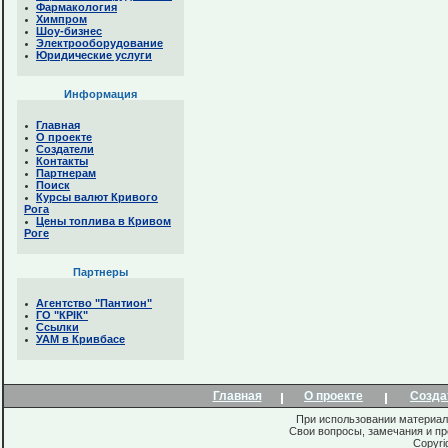
Фармакология
Химпром
Шоу-бизнес
Электрооборудование
Юридические услуги
Информация
Главная
О проекте
Создатели
Контакты
Партнерам
Поиск
Курсы валют Кривого
Рога
Цены топлива в Кривом
Роге
Партнеры
Агентство "Пантион"
ГО "КРІК"
Ссылки
УАМ в Кривбасе
Главная
О проекте
Созда
При использовании материало
Свои вопросы, замечания и п
Copyri