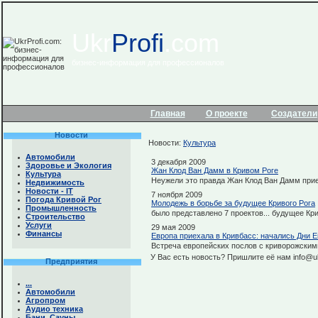
Ukr
Profi
.com
бизнес-информация для профессионалов
Главная
О проекте
Создатели
Новости
Новости:
Культура
Автомобили
3 декабря 2009
Здоровье и Экология
Жан Клод Ван Дамм в Кривом Роге
Культура
Неужели это правда Жан Клод Ван Дамм прие
Недвижимость
Новости - IТ
7 ноября 2009
Погода Кривой Рог
Молодежь в борьбе за будущее Кривого Рога
Промышленность
было представлено 7 проектов... будущее Кри
Строительство
Услуги
29 мая 2009
Финансы
Европа приехала в Кривбасс: начались Дни 
Встреча европейских послов с криворожским
У Вас есть новость? Пришлите её нам info@uk
Предприятия
...
Автомобили
Агропром
Аудио техника
Бани. Сауны