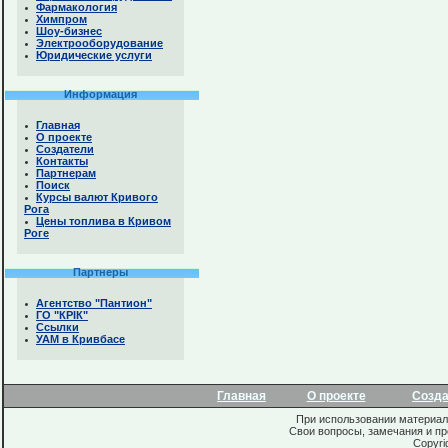
Фармакология
Химпром
Шоу-бизнес
Электрооборудование
Юридические услуги
Информация
Главная
О проекте
Создатели
Контакты
Партнерам
Поиск
Курсы валют Кривого
Рога
Цены топлива в Кривом
Роге
Партнеры
Агентство "Пантион"
ГО "КРІК"
Ссылки
УАМ в Кривбасе
Главная
О проекте
Созд
При использовании материало
Свои вопросы, замечания и п
Copyri