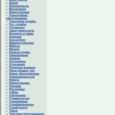
Банки
Безопасность
Вентиляция
Видеотехника
Горнодобыв.
оборудование
Городские службы
Гос. службы
Гостиницы
Заказ транспорта
Интернет и связь
Клиники
Консалтинг
Машиностроение
Мебель
Металл
Ночные клубы
Образование
Одежда
Оргтехника
Отопление
Печатные издания
Прод.товары: опт
Пром. оборудование
Промышленность
Работа
Радиостанции
Реклама
Рестораны
Сайты
Сантехника
Стоматология
Страхование
Стройматериалы
Стройуслуги
Такси
Торговое оборудование