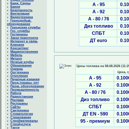
Бани. Сауны
А - 95
0.1
Банки
Безопасность
А - 92
0.1
Вентиляция
Видеотехника
А - 80 / 76
0.1
Горнодобыв.
оборудование
Диз топливо
0.1
Городские службы
Гос. службы
СПБТ
0.1
Гостиницы
Заказ транспорта
ДТ euro
0.1
Интернет и связь
Клиники
Консалтинг
Машиностроение
Мебель
Металл
Ночные клубы
Образование
Цены топлива на 08.08.2026 (11:2
Одежда
Цена, 
Оргтехника
Отопление
А - 95
0.100
Печатные издания
Прод.товары: опт
А - 92
0.100
Пром. оборудование
Промышленность
А - 80 / 76
0.100
Работа
Радиостанции
Диз топливо
0.100
Реклама
Рестораны
СПБТ
0.100
Сайты
Сантехника
ДТ EN - 590
0.100
Стоматология
Страхование
95 - премиум
0.100
Стройматериалы
Стройуслуги
Такси