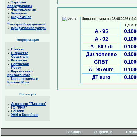
Торговое
оборудование
Фармакология
Химпром
Шоу-бизнес
Цены топлива на 08.08.2026 (11:2
Электрооборудование
Цена, 
Юридические услуги
А - 95
0.100
А - 92
0.100
Информация
А - 80 / 76
0.100
Главная
О проекте
Диз топливо
0.100
Создатели
Контакты
СПБТ
0.100
Партнерам
Поиск
А - 95 euro
0.100
Курсы валют
Кривого Рога
ДТ euro
0.100
Цены топлива в
Кривом Роге
Партнеры
Агентство "Пантион"
ГО "КРІК"
Ссылки
УАМ в Кривбасе
Главная
О проекте
Созд