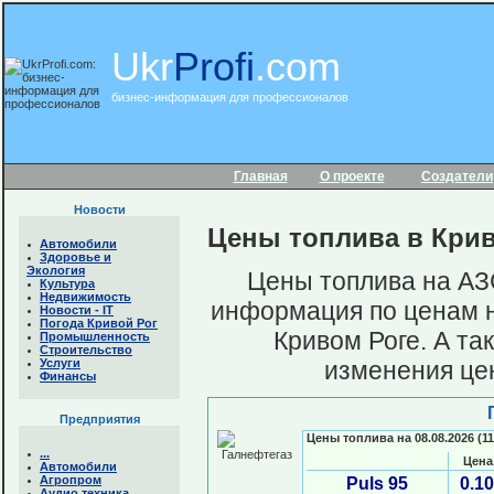
Ukr
Profi
.com
бизнес-информация для профессионалов
Главная
О проекте
Создатели
Новости
Цены топлива в Кри
Автомобили
Здоровье и
Экология
Цены топлива на АЗ
Культура
Недвижимость
информация по ценам н
Новости - IТ
Погода Кривой Рог
Кривом Роге. А та
Промышленность
Строительство
Услуги
изменения цен
Финансы
Предприятия
Цены топлива на 08.08.2026 (11
...
Цена
Автомобили
Агропром
Puls 95
0.1
Аудио техника