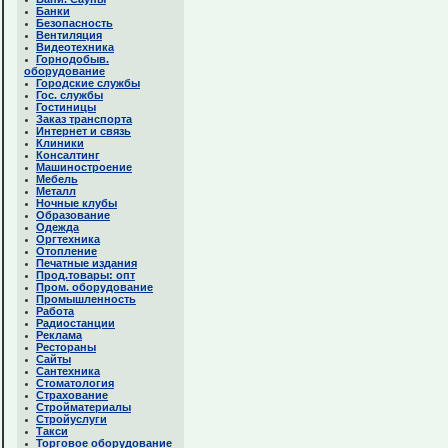
Банки
Безопасность
Вентиляция
Видеотехника
Горнодобыв.
оборудование
Городские службы
Гос. службы
Гостиницы
Заказ транспорта
Интернет и связь
Клиники
Консалтинг
Машиностроение
Мебель
Металл
Ночные клубы
Образование
Одежда
Оргтехника
Отопление
Печатные издания
Прод.товары: опт
Пром. оборудование
Промышленность
Работа
Радиостанции
Реклама
Рестораны
Сайты
Сантехника
Стоматология
Страхование
Стройматериалы
Стройуслуги
Такси
Торговое оборудование