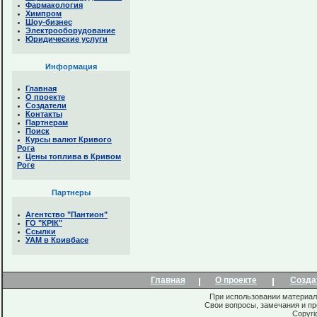
Фармакология
Химпром
Шоу-бизнес
Электрооборудование
Юридические услуги
Информация
Главная
О проекте
Создатели
Контакты
Партнерам
Поиск
Курсы валют Кривого
Рога
Цены топлива в Кривом
Роге
Партнеры
Агентство "Пантион"
ГО "КРІК"
Ссылки
УАМ в Кривбасе
Главная
О проекте
Созда
При использовании материало
Свои вопросы, замечания и п
Copyri