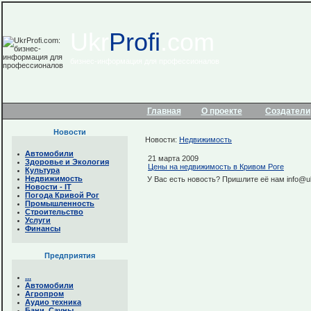
Ukr
Profi
.com
бизнес-информация для профессионалов
Главная
О проекте
Создатели
Новости
Новости:
Недвижимость
Автомобили
21 марта 2009
Здоровье и Экология
Цены на недвижимость в Кривом Роге
Культура
Недвижимость
У Вас есть новость? Пришлите её нам info@uk
Новости - IТ
Погода Кривой Рог
Промышленность
Строительство
Услуги
Финансы
Предприятия
...
Автомобили
Агропром
Аудио техника
Бани. Сауны