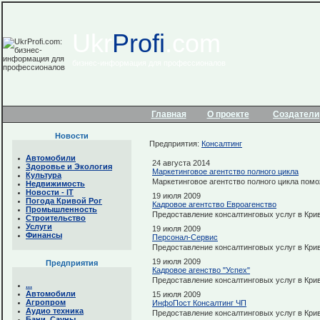
Ukr
Profi
.com
бизнес-информация для профессионалов
Главная
О проекте
Создатели
Новости
Предприятия:
Консалтинг
Автомобили
24 августа 2014
Здоровье и Экология
Маркетинговое агентство полного цикла
Культура
Маркетинговое агентство полного цикла помо
Недвижимость
Новости - IТ
19 июля 2009
Погода Кривой Рог
Кадровое агентство Евроагенство
Промышленность
Предоставление консалтинговых услуг в Кри
Строительство
Услуги
19 июля 2009
Финансы
Персонал-Сервис
Предоставление консалтинговых услуг в Кри
19 июля 2009
Предприятия
Кадровое агенство "Успех"
Предоставление консалтинговых услуг в Кри
...
Автомобили
15 июля 2009
Агропром
ИнфоПост Консалтинг ЧП
Аудио техника
Предоставление консалтинговых услуг в Кри
Бани. Сауны