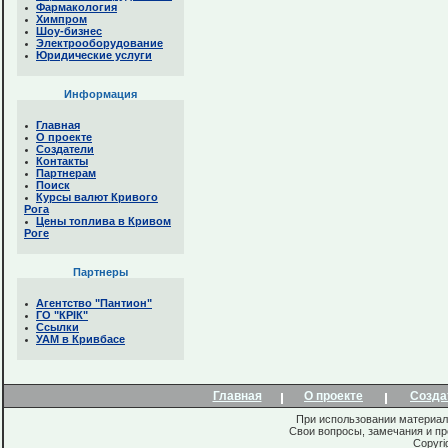
Фармакология
Химпром
Шоу-бизнес
Электрооборудование
Юридические услуги
Информация
Главная
О проекте
Создатели
Контакты
Партнерам
Поиск
Курсы валют Кривого
Рога
Цены топлива в Кривом
Роге
Партнеры
Агентство "Пантион"
ГО "КРІК"
Ссылки
УАМ в Кривбасе
Главная
О проекте
Созда
При использовании материало
Свои вопросы, замечания и п
Copyri