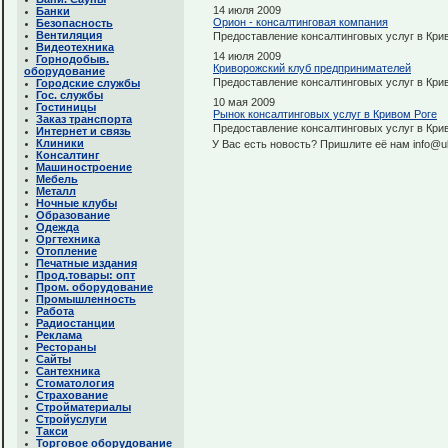
14 июля 2009
Банки
Орион - консалтинговая компания
Безопасность
Вентиляция
Предоставление консалтинговых услуг в Кри
Видеотехника
14 июля 2009
Горнодобыв.
Криворожский клуб предпринимателей
оборудование
Предоставление консалтинговых услуг в Кри
Городские службы
Гос. службы
10 мая 2009
Гостиницы
Рынок консалтинговых услуг в Кривом Роге
Заказ транспорта
Предоставление консалтинговых услуг в Кри
Интернет и связь
Клиники
У Вас есть новость? Пришлите её нам info@uk
Консалтинг
Машиностроение
Мебель
Металл
Ночные клубы
Образование
Одежда
Оргтехника
Отопление
Печатные издания
Прод.товары: опт
Пром. оборудование
Промышленность
Работа
Радиостанции
Реклама
Рестораны
Сайты
Сантехника
Стоматология
Страхование
Стройматериалы
Стройуслуги
Такси
Торговое оборудование