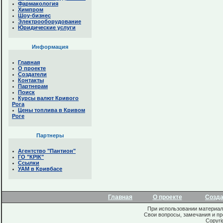
Фармакология
Химпром
Шоу-бизнес
Электрооборудование
Юридические услуги
Информация
Главная
О проекте
Создатели
Контакты
Партнерам
Поиск
Курсы валют Кривого
Рога
Цены топлива в Кривом
Роге
Партнеры
Агентство "Пантион"
ГО "КРІК"
Ссылки
УАМ в Кривбасе
Главная
О проекте
Созд
При использовании материало
Свои вопросы, замечания и п
Copyri