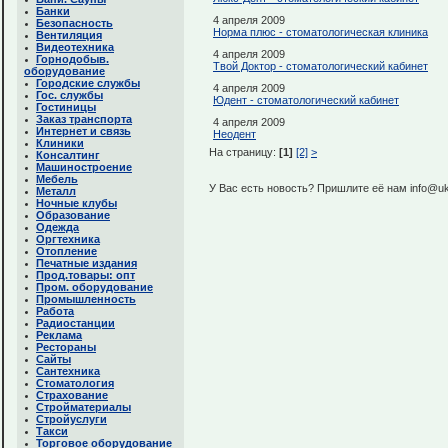
Банки
4 апреля 2009
Безопасность
Норма плюс - стоматологическая клиника
Вентиляция
Видеотехника
4 апреля 2009
Горнодобыв.
Твой Доктор - стоматологический кабинет
оборудование
Городские службы
4 апреля 2009
Гос. службы
Юдент - стоматологический кабинет
Гостиницы
Заказ транспорта
4 апреля 2009
Интернет и связь
Неодент
Клиники
На страницу:
[1]
[2]
>
Консалтинг
Машиностроение
Мебель
У Вас есть новость? Пришлите её нам info@uk
Металл
Ночные клубы
Образование
Одежда
Оргтехника
Отопление
Печатные издания
Прод.товары: опт
Пром. оборудование
Промышленность
Работа
Радиостанции
Реклама
Рестораны
Сайты
Сантехника
Стоматология
Страхование
Стройматериалы
Стройуслуги
Такси
Торговое оборудование