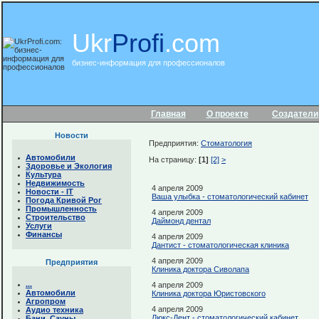
Ukr
Profi
.com
бизнес-информация для профессионалов
Главная
О проекте
Создатели
Новости
Предприятия:
Стоматология
Автомобили
На страницу:
[1]
[2]
>
Здоровье и Экология
Культура
Недвижимость
4 апреля 2009
Новости - IТ
Ваша улыбка - стоматологический кабинет
Погода Кривой Рог
Промышленность
4 апреля 2009
Строительство
Даймонд дентал
Услуги
Финансы
4 апреля 2009
Дантист - стоматологическая клиника
4 апреля 2009
Предприятия
Клиника доктора Сиволапа
...
4 апреля 2009
Автомобили
Клиника доктора Юристовского
Агропром
4 апреля 2009
Аудио техника
Люкс-Дент - стоматологический кабинет
Бани. Сауны